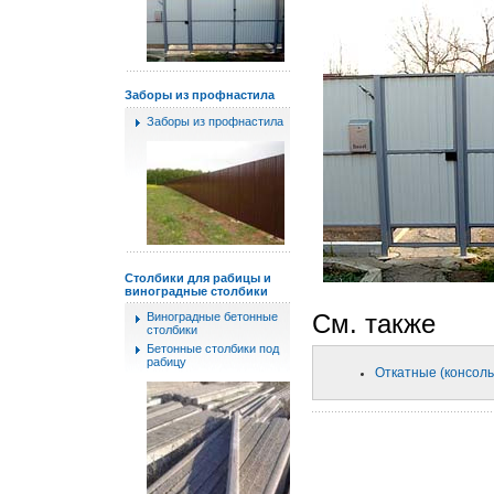
Заборы из профнастила
Заборы из профнастила
Столбики для рабицы и
виноградные столбики
См. также
Виноградные бетонные
столбики
Бетонные столбики под
рабицу
Откатные (консол