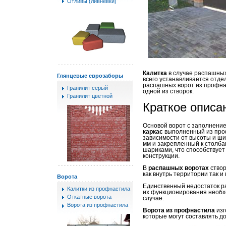
Отливы (ливневки)
Калитка
в случае распашных
Глянцевые еврозаборы
всего устанавливается отде
распашных ворот из профнас
Гранилит серый
одной из створок.
Гранилит цветной
Краткое описа
Основой ворот с заполнени
каркас
выполненный из проф
зависимости от высоты и ши
мм и закрепленный к столб
шариками, что способствует
конструкции.
В
распашных воротах
створ
как внутрь территории так и 
Ворота
Единственный недостаток ра
Калитки из профнастила
их функционирования необх
Откатные ворота
случае.
Ворота из профнастила
Ворота из профнастила
изг
которые могут составлять до 