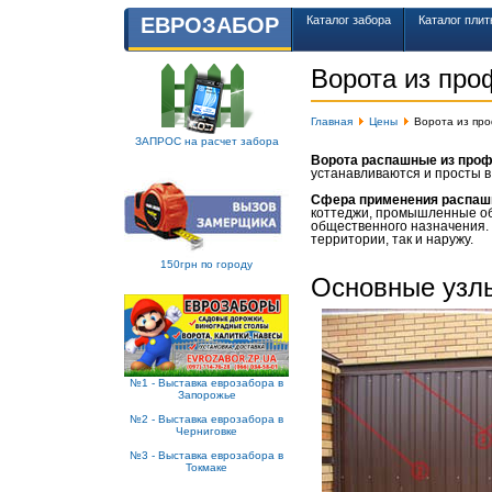
ЕВРОЗАБОР
Каталог забора
Каталог плит
Ворота из про
Главная
Цены
Ворота из пр
ЗАПРОС на расчет забора
Ворота распашные из про
устанавливаются и просты в
Сфера применения распаш
коттеджи, промышленные об
общественного назначения. 
территории, так и наружу.
150грн по городу
Основные узл
№1 - Выставка еврозабора в
Запорожье
№2 - Выставка еврозабора в
Черниговке
№3 - Выставка еврозабора в
Токмаке